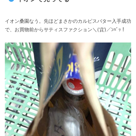
イオン桑園なう。先ほどまさかのカルピスバター入手成功
で、お買物前からサティスファクション＼(‘Д’)／ﾝﾊﾞｯ！