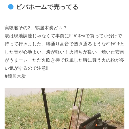
ビバホームで売ってる
実験君その2。鶴居木炭どぅ？
炭は現地調達じゃなくて事前にﾋﾞﾊﾞﾎｰﾑで買って小分けで
持って行きました。噂通り高音で透き通るようなﾊﾟﾁﾊﾟﾁと
した音が心地よい。炭が軽い！火持ちが良い！焼いた安肉
がうまーぃ！ただ火吹き棒で送風した時に舞う火の粉が多
い気がするので注意!!
#鶴居木炭