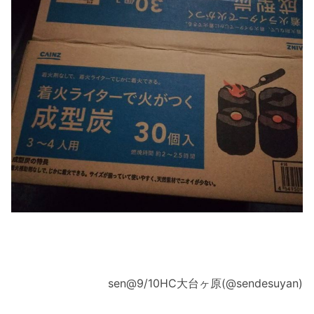
sen@9/10HC大台ヶ原(@sendesuyan)