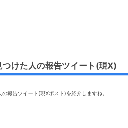
見つけた人の報告ツイート(現X)
人の報告ツイート(現Xポスト)を紹介しますね。