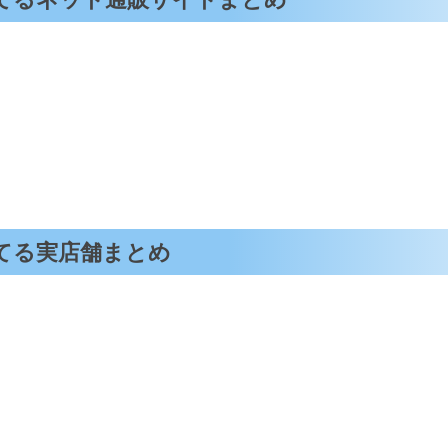
てる実店舗まとめ