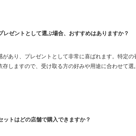
プレゼントとして選ぶ場合、おすすめはありますか？
感があり、プレゼントとして非常に喜ばれます。特定の
依存しますので、受け取る方の好みや用途に合わせて選
セットはどの店舗で購入できますか？