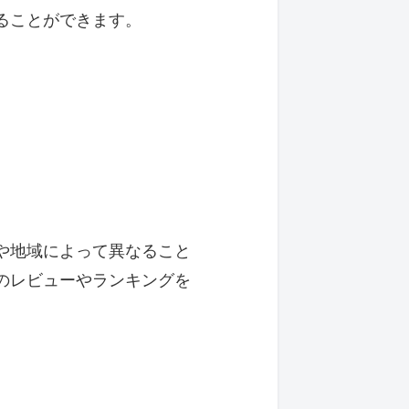
ることができます。
や地域によって異なること
のレビューやランキングを