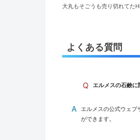
大丸もそごうも売り切れてたHE
よくある質問
Q
エルメスの石鹸に
A
エルメスの公式ウェブ
ができます。