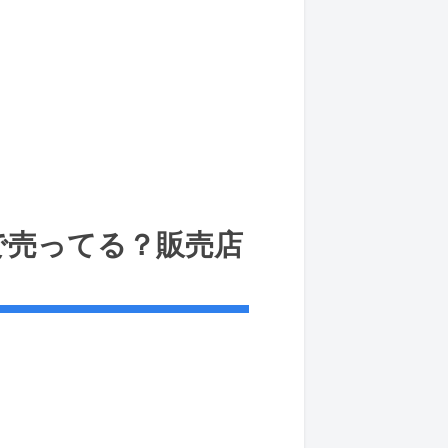
で売ってる？販売店